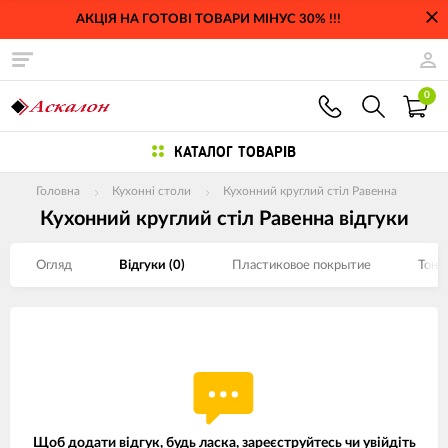
АКЦІЯ НА ГОТОВІ ТОВАРИ МІНУС 30% !!!
0
КАТАЛОГ ТОВАРІВ
Головна
Кухонні столи
Кухонний круглий стіл Равенна
Кухонний круглий стіл Равенна відгуки
Огляд
Відгуки (
0
)
Пластиковое покрытие
Тони
Щоб додати відгук, будь ласка,
зареєструйтесь
чи
увійдіть