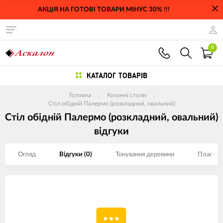
АКЦІЯ НА ГОТОВІ ТОВАРИ МІНУС 30% !!!
0
КАТАЛОГ ТОВАРІВ
Головна
Кухонні столи
Стіл обідній Палермо (розкладний, овальний)
Стіл обідній Палермо (розкладний, овальний)
відгуки
Огляд
Відгуки (
0
)
Тонування деревини
Пластик