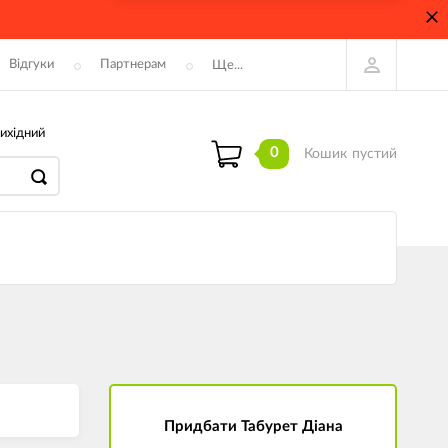
Відгуки
Партнерам
Ще...
ихідний
0
Кошик
пустий
Придбати Табурет Діана