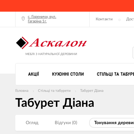
с. Гореничи, вул.
Контакти
Дос
Гагаріна 1г.
МЕБЛІ З НАТУРАЛЬНОЇ ДЕРЕВИНИ
АКЦІЇ
КУХОННІ СТОЛИ
СТІЛЬЦІ ТА ТАБУР
Головна
Стільці та табурети
Табурет Діана
Табурет Діана
Огляд
Відгуки (0)
Тонування дереви