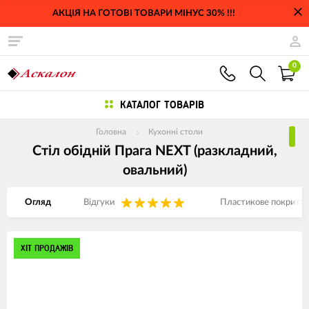
АКЦІЯ НА ГОТОВІ ТОВАРИ МІНУС 30% !!!
0
КАТАЛОГ ТОВАРІВ
Головна
Кухонні столи
Стіл обідній Прага NEXT (разкладний,
овальний)
Огляд
Відгуки
Пластикове покриття 
Изображения
ХІТ ПРОДАЖІВ
товаров